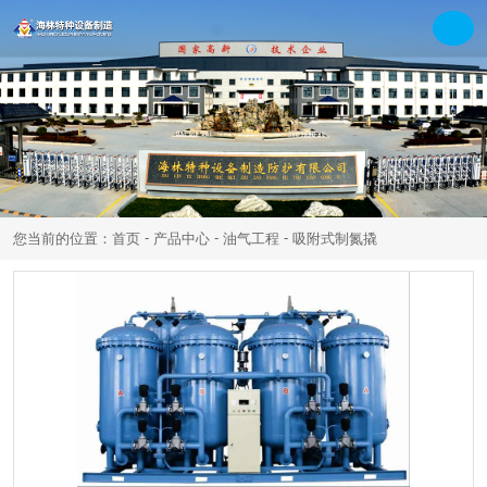
-
-
-
您当前的位置：首页
产品中心
油气工程
吸附式制氮撬