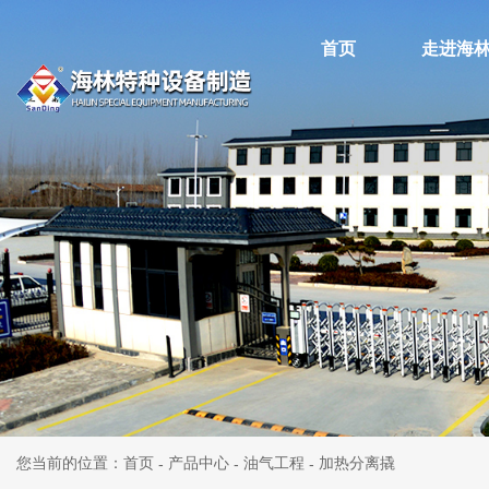
首页
走进海
您当前的位置：首页
产品中心
油气工程
加热分离撬
-
-
-